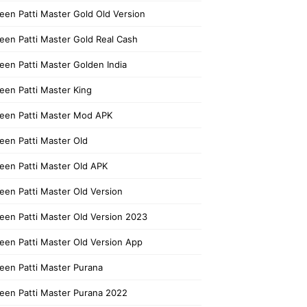
een Patti Master Gold Old Version
een Patti Master Gold Real Cash
een Patti Master Golden India
een Patti Master King
een Patti Master Mod APK
een Patti Master Old
een Patti Master Old APK
een Patti Master Old Version
een Patti Master Old Version 2023
een Patti Master Old Version App
een Patti Master Purana
een Patti Master Purana 2022