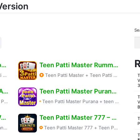
Version
Se
R
Teen Patti Master Dragon Tiger APP – Teen Patti Master Plus – Withdraw 100Rs
Teen Patti Master Rummy Download – Get 777Rs. Free Cash Bonus | Master Teen Patti Rummy
Teen Patti Master 777
Teen Patti Master
+
Teen Patti Gold Master
T
V
3
Teen Patti Master Gold App – 3 Patti Master Gold – Free Bonus ₹1750
Teen Patti Master Purana 2022 – Download & Get ₹1250
T
Teen Patti Gold Old Version
Teen Patti Master Purana
+
teen patti master old version 1250
V
B
3 Patti Master Purana Wala + Teen Patti Master Old Version: Bonus: ₹1575 Real Cash
Teen Patti Master 777 – Teen Patti Master 2024 Old | Teen Patti Master Pro APK | Master Teen Patti Download & get ₹51 Bonus on New Sign Up
T
P
3 Patti Master Purana Wala
Teen Patti Master 777
+
Teen Patti Master 777
T