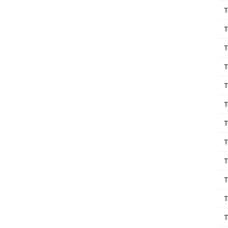
T
T
T
T
T
T
T
T
T
T
T
T