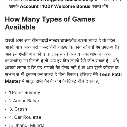
आपके
Account 1100₹ Welcome Bonus
प्राप्त होंगे।
How Many Types of Games
Available
दोस्तों अगर आप
तीन पट्टी मास्टर डाउनलोड
करना चाहते है तो पहेल
आपके पाच जानकारी जरूर होनी चाहिए कि कोन कोंनची गेम उपलब्ध हैं।
आप इस एप्लीकेशन को डाउनलोड करने के बाद अगर आपको अपना
मनपंसदीदा गेम मिलती है तो आप हर दिन लाखों पैसे जीत सकते हैं। यदि
आपको लगता है कि यह आपको गेम पंसद नही है तो आप दूसरे कीचस के
माध्यम से भी इनकम कर सकते है बिना रिस्क। इसिलए मैंने
Teen Patti
Master
में मोजूद सभी गेम के नाम के लिस्ट नीचे दे रहा हूं।
1.Point Rummy
2.Andar Bahar
3. Crash
4. Car Roulette
5. Jhandi Munda