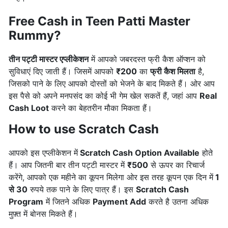
Free Cash in Teen Patti Master
Rummy?
तीन पट्टी मास्टर एप्लीकेशन
में आपको जबरदस्त फ्री कैश ऑप्शन को
सुविधाएं दिए जाती हैं। जिसमें आपको
₹200
का
फ्री कैश मिलता
है,
जिसको पाने के लिए आपको दोस्तों को भेजने के बाद मिकते हैं। ओर आप
इस पैसे को अपने मनपसंद का कोई भी गेम खेल सकतें हैं, जहां आप
Real
Cash Loot
करने का बेहतरीन मौका मिकता हैं।
How to use Scratch Cash
आपको इस एप्लीकेशन में
Scratch Cash Option Available
होते
हैं। आप जितनी बार तीन पट्टी मास्टर में
₹500
से ऊपर का रिचार्ज
करेंगे, आपको एक महीने का कूपन मिलेगा ओर इस तरह कूपन एक दिन में
1
से 30
रुपये तक पाने के लिए पात्र हैं। इस
Scratch Cash
Program
में जितने अधिक
Payment Add
करते है उतना अधिक
मुफ़्त में बोनस मिकते हैं।