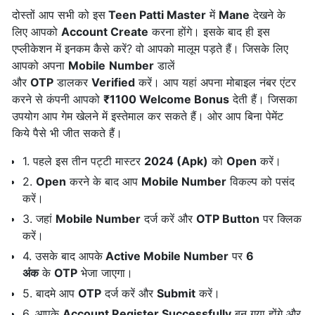
दोस्तों आप सभी को इस
Teen Patti Master
में
Mane
देखने के
लिए आपको
Account Create
करना होंगे। इसके बाद ही इस
एप्लीकेशन में इनकम कैसे करें? वो आपको मालूम पड़ते हैं। जिसके लिए
आपको अपना
Mobile
Number
डालें
और
OTP
डालकर
Verified
करें। आप यहां अपना मोबाइल नंबर एंटर
करने से कंपनी आपको
₹1100 Welcome Bonus
देती हैं। जिसका
उपयोग आप गेम खेलने में इस्तेमाल कर सकते हैं। ओर आप बिना पेमेंट
किये पैसे भी जीत सकते हैं।
1. पहले इस तीन पट्टी मास्टर
2024 (Apk)
को
Open
करें।
2.
Open
करने के बाद आप
Mobile Number
विकल्प को पसंद
करें।
3. जहां
Mobile Number
दर्ज करें और
OTP Button
पर क्लिक
करें।
4. उसके बाद आपके
Active Mobile Number
पर
6
अंक
के
OTP
भेजा जाएगा।
5. बादमे आप
OTP
दर्ज करें और
Submit
करें।
6. आपके
Account Register Successfully
बन गया होंगे और