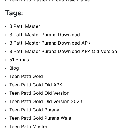
Tags:
3 Patti Master
3 Patti Master Purana Download
3 Patti Master Purana Download APK
3 Patti Master Purana Download APK Old Version
51 Bonus
Blog
Teen Patti Gold
Teen Patti Gold Old APK
Teen Patti Gold Old Version
Teen Patti Gold Old Version 2023
Teen Patti Gold Purana
Teen Patti Gold Purana Wala
Teen Patti Master