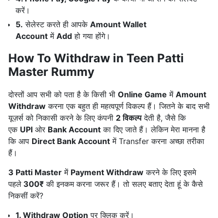
करें।
5.
सेलेस्ट करते ही आपके
Amount Wallet
Account
में
Add
हो गया होंगे।
How To Withdraw in Teen Patti
Master Rummy
दोस्तों आप सभी को पता है के किसी भी
Online Game
में
Amount
Withdraw
करना एक बहुत ही महत्वपूर्ण विकल्प हैं। जितने के बाद सभी
यूज़र्स को निकासी करने के लिए कंपनी
2 विकल्प
देती है, जैसे कि
एक
UPI
ओर
Bank Account
का दिए जाते हैं। लेकिन मेरा मानना है
कि आप
Direct Bank Account
में Transfer करना अच्छा तरीका
हैं।
3 Patti Master
में
Payment Withdraw
करने के लिए इसमे
पहले
300₹
की इनकम करना जरूर हैं। तो सलए बताए देता हूं के कैसे
निकसीं करें?
1. Withdraw Option
पर क्लिक करें।