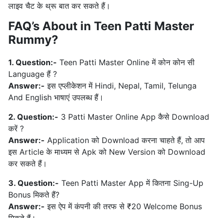
लाइव चैट के थ्रू बात कर सकते हैं।
FAQ’s About in Teen Patti Master
Rummy?
1. Question:-
Teen Patti Master Online में कोन कोन सी
Language हैं ?
Answer:-
इस एप्लीकेशन में Hindi, Nepal, Tamil, Telunga
And English भाषाएं उपलब्ध हैं।
2. Question:-
3 Patti Master Online App कैसे Download
करें ?
Answer:-
Application को Download करना चाहते हैं, तो आप
इस Article के माध्यम से Apk को New Version को Download
कर सकते हैं।
3. Question:-
Teen Patti Master App में कितना Sing-Up
Bonus मिकते हैं?
Answer:-
इस ऐप में कंपनी की तरफ से ₹20 Welcome Bonus