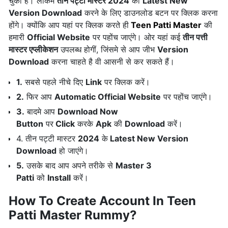
चुका हैं। लेकिम
तीन पट्टी मास्टर 2024
का
Latest New
Version Download
करने के लिए डाउनलोड बटन पर क्लिक करना
होंगे। क्योंकि आप यहां पर क्लिक करते ही
Teen Patti Master
की
हमारी
Official Website
पर पहोंच जाएंगे। ओर यहां कई
तीन पत्ती
मास्टर एप्लीकेशन
उपलब्ध होगीं, जिंसमे से आप जीभ
Version
Download
करना चाहते है वी आसनी से कर सकते हैं।
1.
सबसे पहले नीचे दिए
Link
पर क्लिक करें।
2.
फिर आप
Automatic Official Website
पर पहोंच जाएंगे।
3.
बादमे आप
Download Now
Button
पर
Click
करके
Apk
की
Download
करें।
4. तीन पट्टी मास्टर
2024
के
Latest New Version
Download
हो जाएंगे।
5.
उसके बाद आप अपने तरीके से
Master 3
Patti
को
Install
करें।
How To Create Account In Teen
Patti Master Rummy?