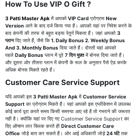
How To Use VIP O Gift ?
3 Patti Master Apk
में आपको
VIP Card
प्रोग्राम
New
Version
आने के बाद दर्ज किया गया हैं। आपको यहां पर निवेश करने के
बाद कंपनी की तरफ से बहुत बड्या रेतुर्न मिकता हैं। जहां आपको
3
प्लान
दिए जाते हैं, जैसे कि
1. Daily Bonus 2. Weekly Bonus
And 3. Monthly Bonus
दिया जाते हैं। दोस्तों यहां आपको
पहले
Daily Bonus
प्लान में पूरे
7 दिन मुफ़्त
में बोनस दिया जाते हैं।
और दूसरा ओर तीसरा प्लान में कंपनी के रूल के अनुसार पैसे ऐड करके
अधिक बोनस मिकते रहते हैं।
Customer Care Service Support
यदि आपको इस
3 Patti Master Apk
में
Customer Service
Support
का प्रोग्राम मिकते हैं। यहां आपको इस एप्लीकेशन में उपलब्ध
कोई कार्य पूरा करते समय किसी समस्या आए रहे है तो गभराने की जरूरत
नही है। क्योंकि यहां पर दिए गए Customer Service Support का
दिए ऑप्शन लार क्लिक करते ही
Direct Customer Care
Office
जोड़े बात कर सकते हैं। ओर आई अधिकारी जोड़े
24 घंटे
तक