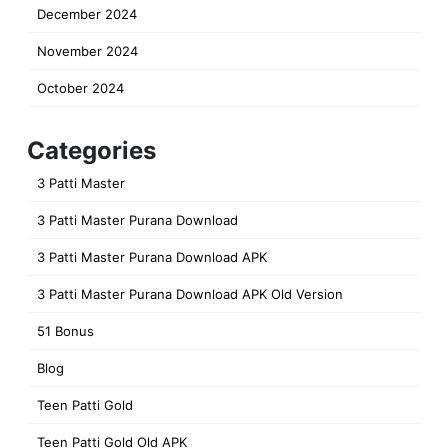
December 2024
November 2024
October 2024
Categories
3 Patti Master
3 Patti Master Purana Download
3 Patti Master Purana Download APK
3 Patti Master Purana Download APK Old Version
51 Bonus
Blog
Teen Patti Gold
Teen Patti Gold Old APK