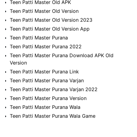
Teen Patti Master Old APK
Teen Patti Master Old Version
Teen Patti Master Old Version 2023
Teen Patti Master Old Version App
Teen Patti Master Purana
Teen Patti Master Purana 2022
Teen Patti Master Purana Download APK Old
Version
Teen Patti Master Purana Link
Teen Patti Master Purana Varjan
Teen Patti Master Purana Varjan 2022
Teen Patti Master Purana Version
Teen Patti Master Purana Wala
Teen Patti Master Purana Wala Game