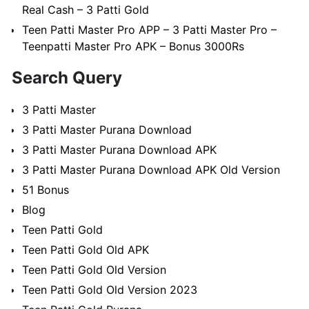
Real Cash – 3 Patti Gold
Teen Patti Master Pro APP – 3 Patti Master Pro –
Teenpatti Master Pro APK – Bonus 3000Rs
Search Query
3 Patti Master
3 Patti Master Purana Download
3 Patti Master Purana Download APK
3 Patti Master Purana Download APK Old Version
51 Bonus
Blog
Teen Patti Gold
Teen Patti Gold Old APK
Teen Patti Gold Old Version
Teen Patti Gold Old Version 2023