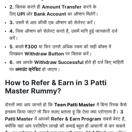
2.
क्लिक करते ही
Amount Transfer
करने के
लिए
UPI
ओर
Bank Account
का ऑप्शन मिलेगें।
3.
उसमें से आप कीची एक ऑप्शन को सेलेस्ट करें।
4.
जिस ऑप्शन को सेलेस्ट करते है, उसमें मागि हुई जानकारी दर्ज
करें।
5.
बादमे
₹300
या फिर उनसे अधिक रकम को सही बॉक्स में
लिखकर
Withdraw Button
पर क्लिक करें।
6.
अब आपके
Withdraw Successful
होते ही दर्ज किए माहिती
पर
अमाउंट क्रेडिट
हो जाएगा।
How to Refer & Earn in 3 Patti
Master Rummy?
दोस्तों क्या आप जानते हो कि
Teen Patti Master
में बिना रिस्क कैसे
इनकम किया जाए? तो फिर सलए बताता हूं कि ऐसा क्या प्रोग्राम हैं।
3
Patti Master
में आपको
Refer & Earn Program
सबसे बेस्ट है,
क्योंकि यहां आप प्रतिदिन लाखो की कमाई बहुत ही आसानी से कर सकते