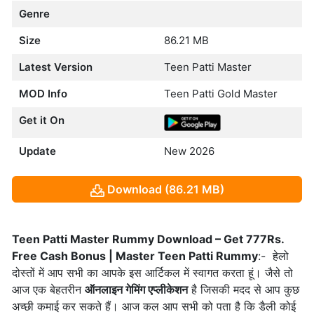
Genre
Size
86.21 MB
Latest Version
Teen Patti Master
MOD Info
Teen Patti Gold Master
Get it On
Update
New 2026
Download (86.21 MB)
Teen Patti Master Rummy Download – Get 777Rs.
Free Cash Bonus | Master Teen Patti Rummy
:- हेलो
दोस्तों में आप सभी का आपके इस आर्टिकल में स्वागत करता हूं। जैसे तो
आज एक बेहतरीन
ऑनलाइन गेमिंग एप्लीकेशन
है जिसकी मदद से आप कुछ
अच्छी कमाई कर सकते हैं। आज कल आप सभी को पता है कि डैली कोई