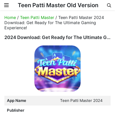
Teen Patti Master Old Version
Skip to content
Home
/
Teen Patti Master
/ Teen Patti Master 2024
Download: Get Ready for The Ultimate Gaming
Experience!
2024 Download: Get Ready for The Ultimate Gaming Experience!
App Name
Teen Patti Master 2024
Publisher