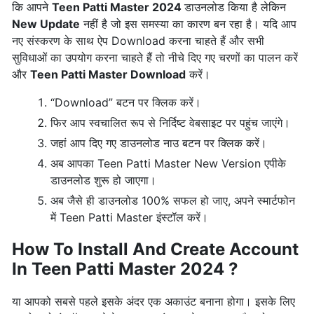
कि आपने
Teen Patti Master 2024
डाउनलोड किया है लेकिन
New Update
नहीं है जो इस समस्या का कारण बन रहा है। यदि आप
नए संस्करण के साथ ऐप Download करना चाहते हैं और सभी
सुविधाओं का उपयोग करना चाहते हैं तो नीचे दिए गए चरणों का पालन करें
और
Teen Patti Master Download
करें।
“Download” बटन पर क्लिक करें।
फिर आप स्वचालित रूप से निर्दिष्ट वेबसाइट पर पहुंच जाएंगे।
जहां आप दिए गए डाउनलोड नाउ बटन पर क्लिक करें।
अब आपका Teen Patti Master New Version एपीके
डाउनलोड शुरू हो जाएगा।
अब जैसे ही डाउनलोड 100% सफल हो जाए, अपने स्मार्टफोन
में Teen Patti Master इंस्टॉल करें।
How To Install And Create Account
In Teen Patti Master 2024 ?
या आपको सबसे पहले इसके अंदर एक अकाउंट बनाना होगा। इसके लिए