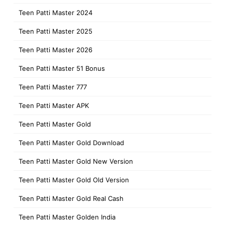
Teen Patti Master 2024
Teen Patti Master 2025
Teen Patti Master 2026
Teen Patti Master 51 Bonus
Teen Patti Master 777
Teen Patti Master APK
Teen Patti Master Gold
Teen Patti Master Gold Download
Teen Patti Master Gold New Version
Teen Patti Master Gold Old Version
Teen Patti Master Gold Real Cash
Teen Patti Master Golden India