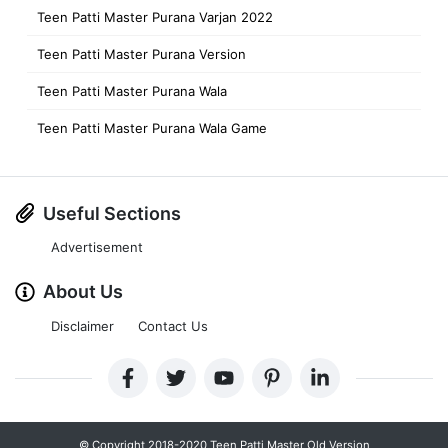
Teen Patti Master Purana Varjan 2022
Teen Patti Master Purana Version
Teen Patti Master Purana Wala
Teen Patti Master Purana Wala Game
Useful Sections
Advertisement
About Us
Disclaimer
Contact Us
© Copyright 2018-2020 Teen Patti Master Old Version