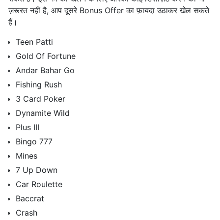
ज़रूरत नहीं है, आप दूसरे Bonus Offer का फ़ायदा उठाकर खेल सकते
हैं।
Teen Patti
Gold Of Fortune
Andar Bahar Go
Fishing Rush
3 Card Poker
Dynamite Wild
Plus III
Bingo 777
Mines
7 Up Down
Car Roulette
Baccrat
Crash