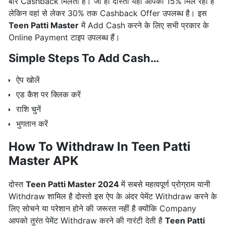
बार Cashback मिलता है। जी हां दोस्तों यहां आपको 15% मिल रहा है
लेकिन वहां से लेकर 30% तक Cashback Offer उपलब्ध है। इस
Teen Patti Master
में Add Cash करने के लिए सभी प्रकार के
Online Payment टाइप उपलब्ध हैं।
Simple Steps To Add Cash…
ऐप खोलें
एड कैश पर क्लिक करें
राशि चुनें
भुगतान करें
How To Withdraw In Teen Patti
Master APK
दोस्त
Teen Patti Master 2024
में सबसे महत्वपूर्ण प्रोग्राम यानी
Withdraw शामिल है दोस्तो इस ऐप के अंदर पेमेंट Withdraw करने के
लिए सोचने या परेशान होने की जरूरत नहीं है क्योंकि Company
आपको तुरंत पेमेंट Withdraw करने की गारंटी देती है
Teen Patti