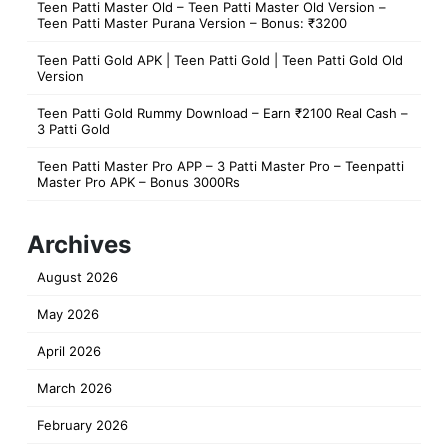
Teen Patti Master Old – Teen Patti Master Old Version –
Teen Patti Master Purana Version – Bonus: ₹3200
Teen Patti Gold APK | Teen Patti Gold | Teen Patti Gold Old
Version
Teen Patti Gold Rummy Download – Earn ₹2100 Real Cash –
3 Patti Gold
Teen Patti Master Pro APP – 3 Patti Master Pro – Teenpatti
Master Pro APK – Bonus 3000Rs
Archives
August 2026
May 2026
April 2026
March 2026
February 2026