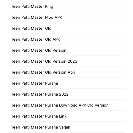
Teen Patti Master King
Teen Patti Master Mod APK
Teen Patti Master Old
Teen Patti Master Old APK
Teen Patti Master Old Version
Teen Patti Master Old Version 2023
Teen Patti Master Old Version App
Teen Patti Master Purana
Teen Patti Master Purana 2022
Teen Patti Master Purana Download APK Old Version
Teen Patti Master Purana Link
Teen Patti Master Purana Varjan