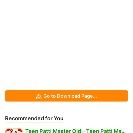
Go to Download Page...
Recommended for You
Teen Patti Master Old – Teen Patti Master Old Version – Teen Patti Master Purana – Bonus: 3000rs