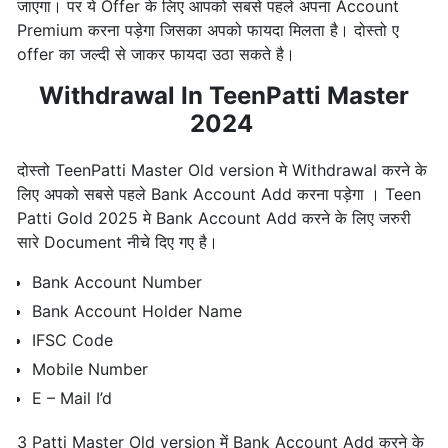
जाएगा। पर ये Offer के लिए आपको सबसे पहले अपना Account
Premium करना पड़ेगा जिसका अपको फायदा मिलता है। दोस्तो ए
offer का जल्दी से जाकर फायदा उठा सकते है।
Withdrawal In TeenPatti Master
2024
दोस्तो TeenPatti Master Old version मे Withdrawal करने के
लिए अपको सबसे पहले Bank Account Add करना पड़ेगा । Teen
Patti Gold 2025 मे Bank Account Add करने के लिए जरुरी
सारे Document नीचे दिए गए है।
Bank Account Number
Bank Account Holder Name
IFSC Code
Mobile Number
E – Mail I’d
3 Patti Master Old version में Bank Account Add करने के