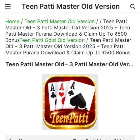
Teen Patti Master Old Version
Skip to content
Home
/
Teen Patti Master Old Version
/ / Teen Patti
Master Old – 3 Patti Master Old Version 2025 – Teen
Patti Master Purana Download & Claim Up To ₹500
Bonus
Teen Patti Gold Old Version
/ Teen Patti Master
Old – 3 Patti Master Old Version 2025 – Teen Patti
Master Purana Download & Claim Up To ₹500 Bonus
Teen Patti Master Old – 3 Patti Master Old Version 2025 – Teen Patti Master Purana Download & Claim Up To ₹500 Bonus