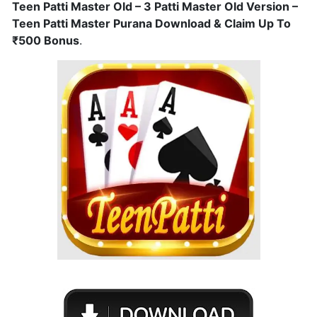
Teen Patti Master Old – 3 Patti Master Old Version –
Teen Patti Master Purana Download & Claim Up To
₹500 Bonus
.