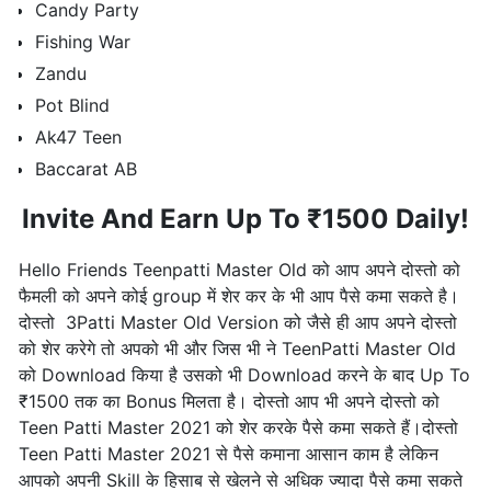
Candy Party
Fishing War
Zandu
Pot Blind
Ak47 Teen
Baccarat AB
Invite And Earn Up To ₹1500 Da
ily!
Hello Friends Teenpatti Master Old को आप अपने दोस्तो को
फैमली को अपने कोई group में शेर कर के भी आप पैसे कमा सकते है।
दोस्तो 3Patti Master Old Version को जैसे ही आप अपने दोस्तो
को शेर करेगे तो अपको भी और जिस भी ने TeenPatti Master Old
को Download किया है उसको भी Download करने के बाद Up To
₹1500 तक का Bonus मिलता है। दोस्तो आप भी अपने दोस्तो को
Teen Patti Master 2021 को शेर करके पैसे कमा सकते हैं।दोस्तो
Teen Patti Master 2021 से पैसे कमाना आसान काम है लेकिन
आपको अपनी Skill के हिसाब से खेलने से अधिक ज्यादा पैसे कमा सकते