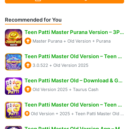
Recommended for You
Teen Patti Master Purana Version – 3Patti Master Purana – Master Teen Patti Old Version – Update 2025 – 999Rs Bonus
Master Purana
+
Old Version + Purana
Teen Patti Master Old Version – Teen Patti Master – Teen Patti Master Purana – Download 51Rs Bonus
3.0.522
+
Old Version 2025
Teen Patti Master Old – Download & Get ₹3000 Bonus | Teen Patti Master Original
Old Version 2025
+
Taurus Cash
Teen Patti Master Old Version – Teen Patti Master Purana 2025,2026 – Download Get ₹1575 Sign Up Bonus Free
Old Version + 2025
+
Teen Patti Master Old + Purana
Teen Patti Master Old Version App – Master Teen Patti Purana 2025 – Download & Get ₹1575