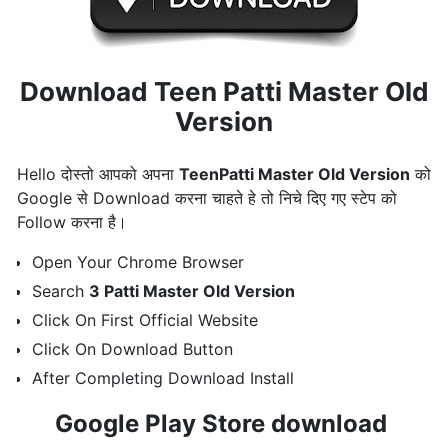
Download Teen Patti Master Old
Version
Hello दोस्तो आपको अपना
TeenPatti Master Old Version
को
Google से Download करना चाहते हे तो निचे दिए गए स्टेप को
Follow करना है।
Open Your Chrome Browser
Search
3 Patti Master Old Version
Click On First Official Website
Click On Download Button
After Completing Download Install
Google Play Store download