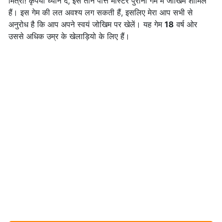
मित्रों! कृपया ध्यान दें, इस तीन पत्ति मास्टर पुराना गेम में जोखिम शामिल
हैं। इस गेम की लत अवश्य लग सकती हैं, इसलिए मेरा आप सभी से
अनुरोध है कि आप अपने स्वयं जोखिम पर खेलें। यह गेम
18
वर्ष ओर
उससे अधिक उम्र के खेलाड़ियो के लिए हैं।