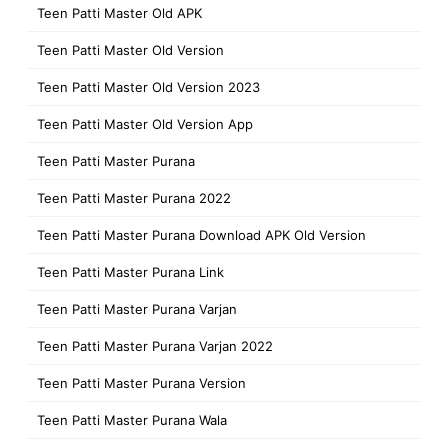
Teen Patti Master Old APK
Teen Patti Master Old Version
Teen Patti Master Old Version 2023
Teen Patti Master Old Version App
Teen Patti Master Purana
Teen Patti Master Purana 2022
Teen Patti Master Purana Download APK Old Version
Teen Patti Master Purana Link
Teen Patti Master Purana Varjan
Teen Patti Master Purana Varjan 2022
Teen Patti Master Purana Version
Teen Patti Master Purana Wala