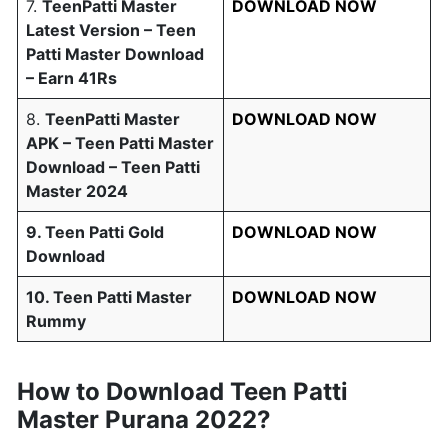
7.
TeenPatti Master
DOWNLOAD NOW
Latest Version – Teen
Patti Master Download
– Earn 41Rs
8.
TeenPatti Master
DOWNLOAD NOW
APK – Teen Patti Master
Download – Teen Patti
Master 2024
9. Teen Patti Gold
DOWNLOAD NOW
Download
10. Teen Patti Master
DOWNLOAD NOW
Rummy
How to Download Teen Patti
Master Purana 2022?