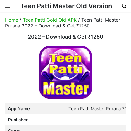
Teen Patti Master Old Version
Skip to content
Home
/
Teen Patti Gold Old APK
/ Teen Patti Master
Purana 2022 – Download & Get ₹1250
2022 – Download & Get ₹1250
App Name
Teen Patti Master Purana 202
Publisher
Genre