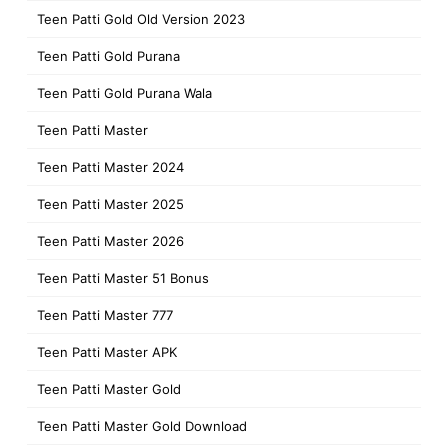
Teen Patti Gold Old Version 2023
Teen Patti Gold Purana
Teen Patti Gold Purana Wala
Teen Patti Master
Teen Patti Master 2024
Teen Patti Master 2025
Teen Patti Master 2026
Teen Patti Master 51 Bonus
Teen Patti Master 777
Teen Patti Master APK
Teen Patti Master Gold
Teen Patti Master Gold Download