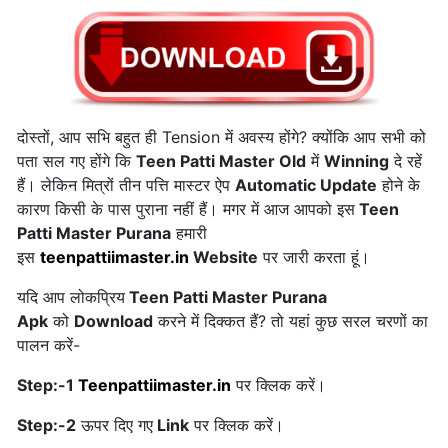
दोस्तों, आप सभि बहुत ही Tension में अवस्य होंगे? क्योंकि आप सभी को
पता सल गए होंगे कि
Teen Patti Master Old
में
Winning
दे रहें
हैं। लेकिन मित्रों तीन पत्ति मास्टर ऐप
Automatic Update
होने के
कारण किसी के पास पुराना नहीं हैं। मगर में आज आपको इस
Teen
Patti Master Purana
हमारी
इस
teenpattiimaster.in
Website
पर जारी करता हूं।
यदि आप लोकप्रिय
Teen Patti Master Purana
Apk
को
Download
करने में दिक्कत हैं? तो यहां कुछ सरल चरणों का
पालन करें-
Step:-1
Teenpattiimaster.in
पर क्लिक करें।
Step:-2
ऊपर दिए गए
Link
पर क्लिक करें।