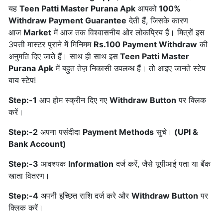
यह
Teen Patti Master Purana Apk
आपको
100%
Withdraw Payment Guarantee
देती हैं, जिसके कारण
आज
Market
में आज तक विश्वासनीय ओर लोकप्रिय हैं। मित्रों इस
3पत्ती मास्टर पुराने में मिनिमम
Rs.100 Payment Withdraw
की
अनुमति दिए जाते हैं। साथ ही साथ इस
Teen Patti Master
Purana Apk
में बहुत तेज़ निकासी उपलब्ध हैं। तो आइए जानते स्टेप
बाय स्टेप!
Step:-1
आप होम स्क्रीन दिए गए
Withdraw Button
पर क्लिक
करें।
Step:-2
अपना पसंदीदा
Payment Methods
सुचे।
(UPI &
Bank Account)
Step:-3
आवश्यक
Information
दर्ज करें, जैसे यूपीआई पता या बैंक
खाता वितरण।
Step:-4
अपनी इच्छित राशि दर्ज करे और
Withdraw Button
पर
क्लिक करें।