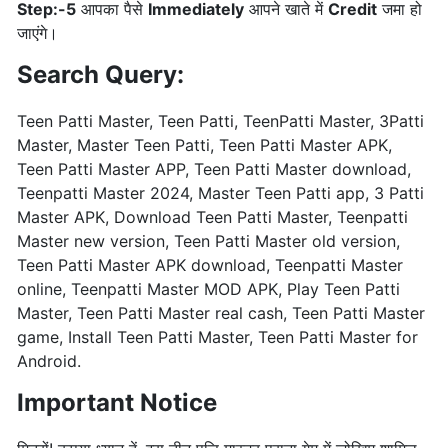
Step:-5
आपका पैसे
Immediately
आपने खाते में
Credit
जमा हो
जाएंगे।
Search Query:
Teen Patti Master, Teen Patti, TeenPatti Master, 3Patti
Master, Master Teen Patti, Teen Patti Master APK,
Teen Patti Master APP, Teen Patti Master download,
Teenpatti Master 2024, Master Teen Patti app, 3 Patti
Master APK, Download Teen Patti Master, Teenpatti
Master new version, Teen Patti Master old version,
Teen Patti Master APK download, Teenpatti Master
online, Teenpatti Master MOD APK, Play Teen Patti
Master, Teen Patti Master real cash, Teen Patti Master
game, Install Teen Patti Master, Teen Patti Master for
Android.
Important Notice