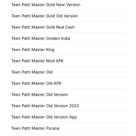
Teen Patti Master Gold New Version
Teen Patti Master Gold Old Version
Teen Patti Master Gold Real Cash
Teen Patti Master Golden India
Teen Patti Master King
Teen Patti Master Mod APK
Teen Patti Master Old
Teen Patti Master Old APK
Teen Patti Master Old Version
Teen Patti Master Old Version 2023
Teen Patti Master Old Version App
Teen Patti Master Purana